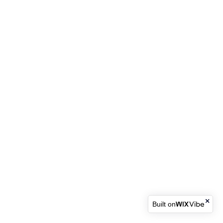
Built on