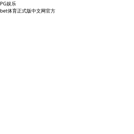
PG娱乐
bet体育正式版中文网官方