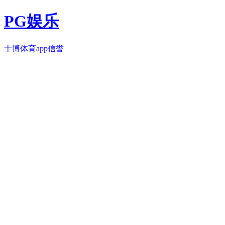
PG娱乐
十博体育app信誉