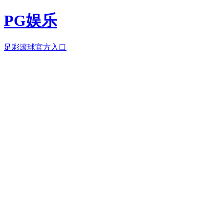
PG娱乐
足彩滚球官方入口