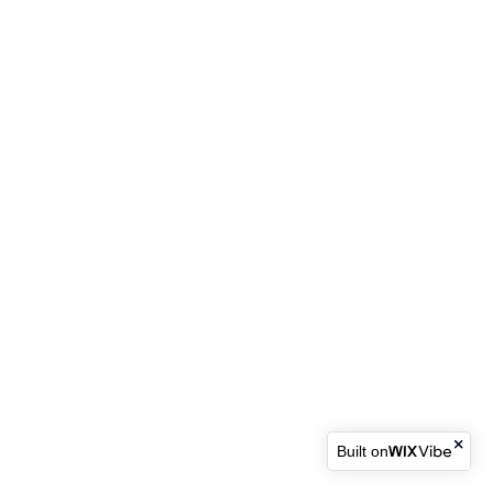
Built on