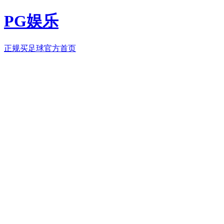
PG娱乐
正规买足球官方首页