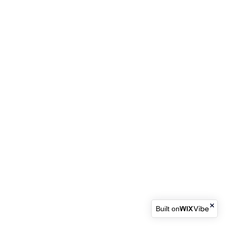
Built on