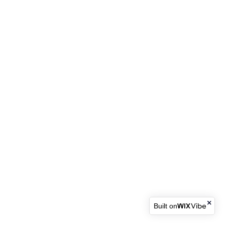
Built on