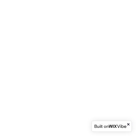
Built on