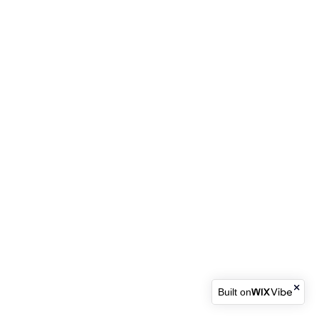
Built on