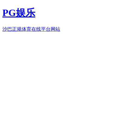
PG娱乐
沙巴正规体育在线平台网站