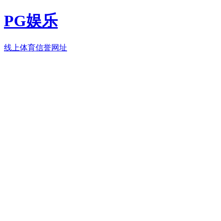
PG娱乐
线上体育信誉网址