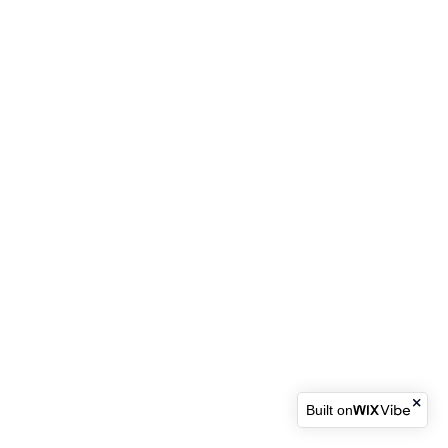
Built on