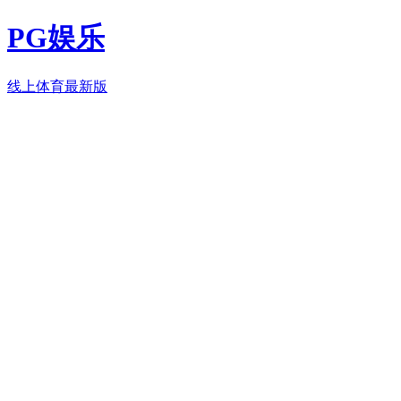
PG娱乐
线上体育最新版