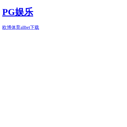
PG娱乐
欧博体育allbet下载