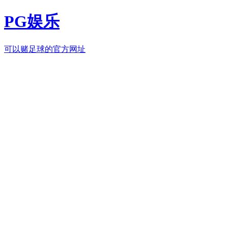
PG娱乐
可以赌足球的官方网址