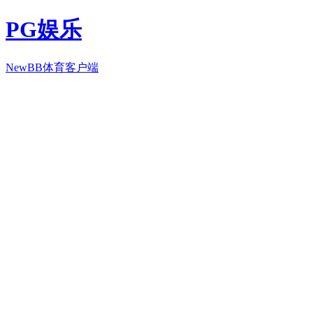
PG娱乐
NewBB体育客户端