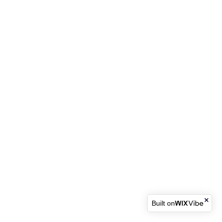
Built on