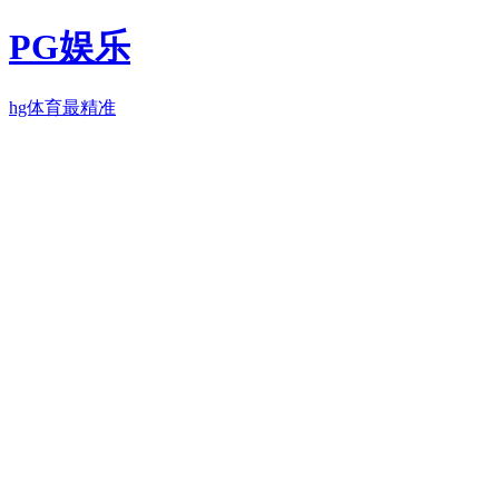
PG娱乐
hg体育最精准