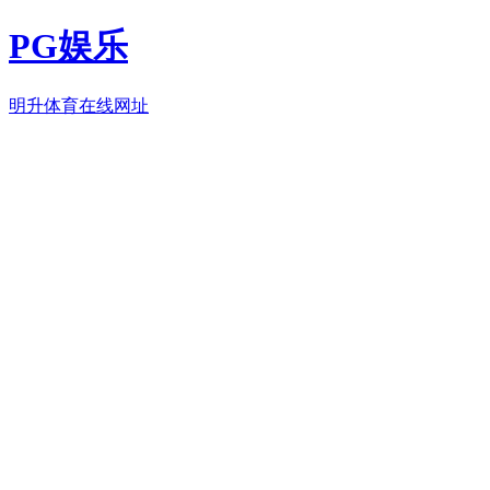
PG娱乐
明升体育在线网址