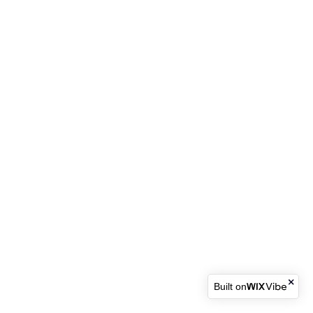
Built on