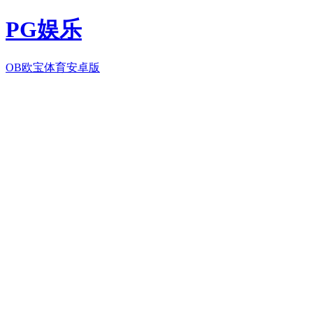
PG娱乐
OB欧宝体育安卓版