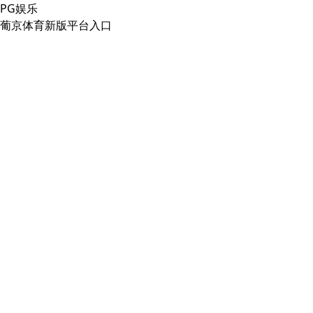
PG娱乐
葡京体育新版平台入口